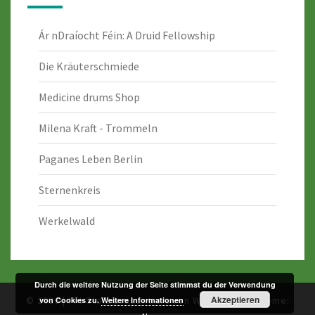
Ár nDraíocht Féin: A Druid Fellowship
Die Kräuterschmiede
Medicine drums Shop
Milena Kraft - Trommeln
Paganes Leben Berlin
Sternenkreis
Werkelwald
Durch die weitere Nutzung der Seite stimmst du der Verwendung
Akzeptieren
© 2026
|
Mit Stolz präsentiert von
WordPress
|
Theme:
von Cookies zu.
Weitere Informationen