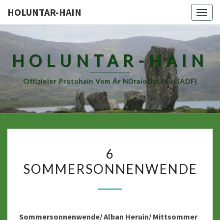
HOLUNTAR-HAIN
Togg
navig
HOLUNTAR-HAIN
Offizieler Protohain Vom Ár NDraíocht Féin (ADF)
6
6
SOMMERSONNENWENDE
SOMMERSONNENWENDE
Sommersonnenwende/ Alban Heruin/ Mittsommer